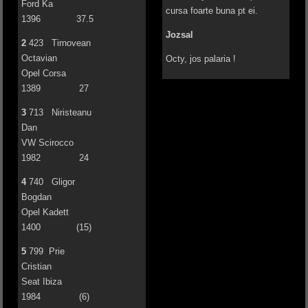
Ford Ka
cursa foarte buna pt ei.
1396 37.5
Jozsal
2
423 Tirnovean
Octavian
Octy, jos palaria !
Opel Corsa
1389 27
3
713 Niristeanu
Dan
VW Scirocco
1982 24
4
740 Gligor
Bogdan
Opel Kadett
1400 (15)
5
799 Prie
Cristian
Seat Ibiza
1984 (6)