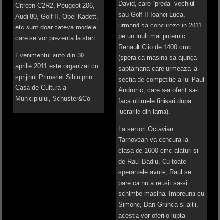
David, care “preda” vechiul
Citroen C2R2, Peugeot 206,
sau Golf II Ioanei Luca,
Audi 80, Golf II, Opel Kadett,
urmand sa concureze in 2011
etc sunt doar cateva modele
pe un mult mai puternic
care se vor prezenta la start.
Renault Clio de 1400 cmc
Evenimentul auto din 30
(spera ca masina sa ajunga
aprilie 2011 este organizat cu
saptamana care urmeaza la
sprijinul Primariei Sibiu prin
sectia de competitie a lui Paul
Casa de Cultura a
Andronic, care s-a oferit sa-i
Municipiului, Schuster&Co
faca ultimele finisari dupa
lucrarile din iarna).
La seniori Octavian
Tarnovean va concura la
clasa de 1600 cmc alaturi si
de Raul Badiu. Cu toate
sperantele avute, Raul se
pare ca nu a reusit sa-si
schimbe masina. Impreuna cu
Simone, Dan Grunca si altii,
acestia vor oferi o lupta