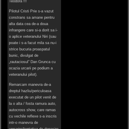
Teodora !!!
Pilotul Cristi Prie s-a vazut
constrans sa amane pentru
alta data cea de-a doua
infrangere care si-a dorit sa i-
o aplice veteranului Niri (sau
poate i s-a facut mila sa nu-i
strice bucuria proaspatul
bunic, divulgat de
„rautaciosul” Dan Grunca cu
ocazia urcarii pe podium a
veteranului pilot).
Remarcam manevra de-a
dreptul hazliu/periculoasa
executat de un pilot venit de
la o alta / fosta ramura auto,
autocross show, care ramas
cu vechile reflexe s-a inscris
intr-o manevra de
urmarire/tentativa de depasire