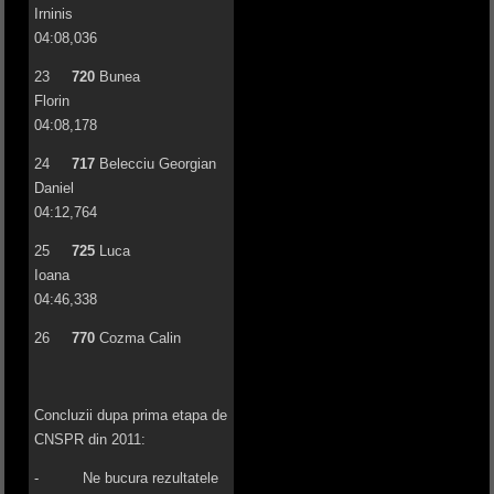
Irninis
04:08,036
23
720
Bunea
Florin
04:08,178
24
717
Belecciu Georgian
Daniel
04:12,764
25
725
Luca
Ioana
04:46,338
26
770
Cozma Calin
Concluzii dupa prima etapa de
CNSPR din 2011:
- Ne bucura rezultatele