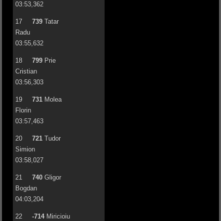
03:53,362
17
739
Tatar
Radu
03:55,632
18
799
Prie
Cristian
03:56,303
19
731
Molea
Florin
03:57,463
20
721
Tudor
Simion
03:58,027
21
740
Gligor
Bogdan
04:03,204
22
-714
Miricioiu