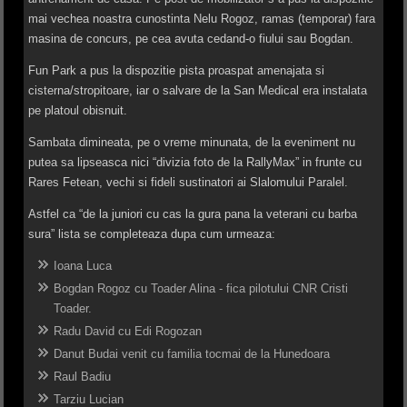
mai vechea noastra cunostinta Nelu Rogoz, ramas (temporar) fara
masina de concurs, pe cea avuta cedand-o fiului sau Bogdan.
Fun Park a pus la dispozitie pista proaspat amenajata si
cisterna/stropitoare, iar o salvare de la San Medical era instalata
pe platoul obisnuit.
Sambata dimineata, pe o vreme minunata, de la eveniment nu
putea sa lipseasca nici “divizia foto de la RallyMax” in frunte cu
Rares Fetean, vechi si fideli sustinatori ai Slalomului Paralel.
Astfel ca “de la juniori cu cas la gura pana la veterani cu barba
sura” lista se completeaza dupa cum urmeaza:
Ioana Luca
Bogdan Rogoz cu Toader Alina - fica pilotului CNR Cristi
Toader.
Radu David cu Edi Rogozan
Danut Budai venit cu familia tocmai de la Hunedoara
Raul Badiu
Tarziu Lucian