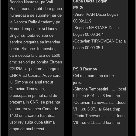
Cupa Dacia Logan
Bogdan Nastase, pe Vali
PS 2:
Porcisteanu insotit de o grupa
-Viorel IVAN Dacia Logan
numeroasa se suporteri iar de
00:09:11.9
la Napoca Rally Academy pe
-Bogdan NASTASE Dacia
Marco Tempestini si Danny
Logan 00:09:34.4
Ungur cu toata echipa de
-Octavian TIRNOVEAN Dacia
service pregatita sa intervina
Logan 00:09:35.1
pentru Simone Tempestini,
care debuta la clasa de 1600
cmc seniori pe bomba Citroen
C2R2Max pe care alearga in
PS 3 Rasnov
CNR Vlad Cosma. Adversarul
Cel mai bun timp dintre
lui Simone de anul trecut
juniori:
Octavian Tirnovean,
-Simone Tempestini .......locul
preocupat in primul rand de
III... cu 6:01...al 3-lea timp
prezenta in CNR, se prezinta
-Octavian Tarnovean.......locul
la start cu vechea Corsa de
VI ...cu 6:07...al 6-lea timp
1400 cmc care a fost doar
-Florin Tincescu.............locul
usor revizuita dupa ultima
VIII..cu 6:11...al 8-lea timp
etapa de anul trecut.