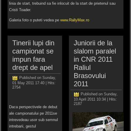
linia de start, trebuind sa fie inlocuit de la start de prietenul sau
Cristi Toader.
Galeria foto o puteti vedea pe
www.RallyMax.ro
Tinerii lupi din
Juniorii de la
campionat se
slalom paralel
impun fara
in CNR 2011
drept de apel
Raliul
Brasovului
Published on Sunday,
2011
01 May 2011 17:40
| Hits:
2754
Published on Sunday,
10 April 2011 10:34
| Hits:
2187
Daca perspectivele de debut
ale campionatului pe 2011se
intrevedeau usor sub semnul
intrebarii, gestul