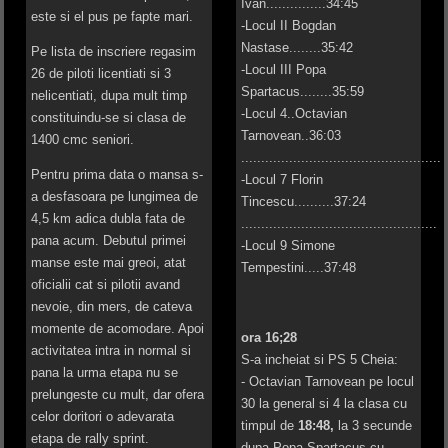
Ivan...............34:45
este si el pus pe fapte mari.
-Locul II Bogdan
Nastase........35:42
Pe lista de inscriere regasim
-Locul III Popa
26 de piloti licentiati si 3
Spartacus........35:59
nelicentiati, dupa mult timp
-Locul 4..Octavian
constituindu-se si clasa de
Tarnovean..36:03
1400 cmc seniori.
..................................................
Pentru prima data o mansa s-
-Locul 7 Florin
a desfasoara pe lungimea de
Tincescu..........37:24
4,5 km adica dubla fata de
.................................................
pana acum. Debutul primei
-Locul 9 Simone
manse este mai greoi, atat
Tempestini.....37:48
oficialii cat si pilotii avand
nevoie, din mers, de cateva
momente de acomodare. Apoi
ora 16;28
activitatea intra in normal si
S-a incheiat si PS 5 Cheia:
pana la urma etapa nu se
- Octavian Tarnovean pe locul
prelungeste cu mult, dar ofera
30 la general si 4 la clasa cu
celor doritori o adevarata
timpul de
18:48,
la 3 secunde
etapa de rally sprint.
dupa Popa Spartacus cu