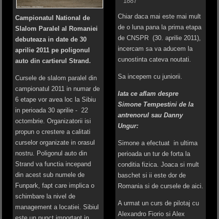
1887
Chiar daca mai este mai mult
Campionatul National de
de o luna pana la prima etapa
Slalom Paralel al Romaniei
de CNSPR (30. aprilie 2011),
debuteaza in date de 30
incercam sa va aducem la
aprilie 2011 pe poligonul
cunostinta cateva noutati.
auto din cartierul Strand.
Sa incepem cu juniorii.
Cursele de slalom paralel din
campionatul 2011 in numar de
Iata ce aflam despre
6 etape vor avea loc la Sibiu
Simone Tempestini de la
in perioada 30 aprilie - 22
antrenorul sau Danny
octombrie. Organizatorii isi
Ungur:
propun o crestere a calitati
curselor organizate in orasul
Simone a efectuat in ultima
nostru. Poligonul auto din
perioada un tur de forta la
Strand va functia incepand
conditia fizica. Joaca si mult
din acest sub numele de
baschet si ii este dor de
Funpark, fapt care implica o
Romania si de cursele de aici.
schimbare la nivel de
A urmat un curs de pilotaj cu
management a locatiei. Sibiul
Alexandro Fiorio si Alex
este un punct important in