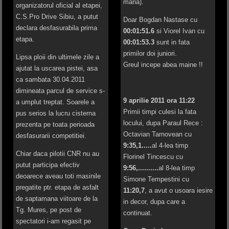
mana).
organizatorul oficial al etapei,
C.S.Pro Drive Sibiu, a putut
Doar Bogdan Nastase cu
declara desfasurabila prima
00:01:51.6
si Viorel Ivan cu
etapa.
00:01:53.3
sunt in fata
primilor doi juniori.
Lipsa ploii din ultimele zile a
Greul incepe abea maine !!
ajutat la uscarea pistei, asa
ca sambata 30.04.2011
dimineata parcul de service s-
9 aprilie 2011 ora 11:22
a umplut treptat. Soarele a
Primii timpi culesi la fata
pus serios la lucru cisterna
locului, dupa Paraul Rece :
prezenta pe toata perioada
Octavian Tarnovean cu
desfasurarii competitiei.
9:35,1.....
al 4-lea timp
Chiar daca pilotii CNR nu au
Florinel Tincescu cu
putut participa efectiv
9:56,..........
al 8-lea timp
deoarece aveau toti masinile
Simone Tempestini cu
pregatite ptr. etapa de asfalt
11:20,7
, a avut o usoara iesire
de saptamana viitoare de la
in decor, dupa care a
Tg. Mures, pe post de
continuat.
spectatori i-am regasit pe