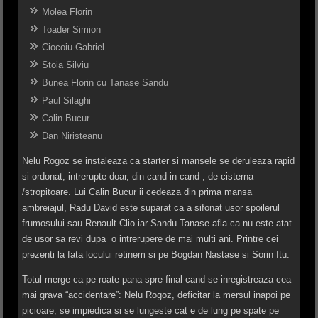
Molea Florin
Toader Simion
Ciocoiu Gabriel
Stoia Silviu
Bunea Florin cu Tanase Sandu
Paul Silaghi
Calin Bucur
Dan Niristeanu
Nelu Rogoz se instaleaza ca starter si mansele se deruleaza rapid
si ordonat, intrerupte doar, din cand in cand , de cisterna
/stropitoare. Lui Calin Bucur ii cedeaza din prima mansa
ambreiajul, Radu David este suparat ca a sifonat usor spoilerul
frumosului sau Renault Clio iar Sandu Tanase afla ca nu este atat
de usor sa revi dupa o intrerupere de mai multi ani. Printre cei
prezenti la fata locului retinem si pe Bogdan Nastase si Sorin Itu.
Totul merge ca pe roate pana spre final cand se inregistreaza cea
mai grava “accidentare”: Nelu Rogoz, deficitar la mersul inapoi pe
picioare, se impiedica si se lungeste cat e de lung pe spate pe