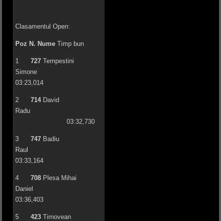
Clasamentul Open:
Poz
N.
Nume
Timp bun
1
727
Tempestini
Simone
03:23,014
2
714
David
Radu
03:32,730
3
747
Badiu
Raul
03:33,164
4
708
Plesa Mihai
Daniel
03:36,403
5
423
Tirnovean