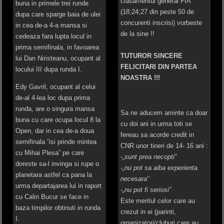
clasamentul general FIA
buna in primele trei runde
(18;24;27 din peste 50 de
dupa care sparge baia de ulei
concurenti inscrisi) vorbeste
in cea de-a 4-a mansa si
de la sine !!
cedeaza fara lupta locul in
prima semifinala, in favoarea
TUTUROR SINCERE
lui Dan Niristeanu, ocupant al
FELICITARI DIN PARTEA
locului III dupa runda I.
NOASTRA !!!
Edy Gavril, ocupant al celui
de-al 4-lea loc dupa prima
runda, are o singura mansa
Sa ne aducem aminte ca doar
buna cu care ocupa locul 8 la
cu doi ani in urma toti se
Open, dar in cea de-a doua
fereau sa acorde credit in
semifinala “isi prinde mintea
CNR unor tineri de 14- 16 ani :
cu Mihai Plesa” pe care
-„sunt prea necopti”
doreste sa-l invinga si rupe o
-„nu pot sa aiba experienta
planetara astfel ca pana la
necesara”
urma departajarea lui in raport
-„nu pot fi seriosi”
cu Calin Bucur se face in
Este meritul celor care au
baza timpilor obtinuti in runda
crezut in ei (parinti,
I.
organizatori/cluburi care au