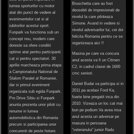
Bruschetta care au fost
lumea sporturilor cu motor
deosebit de impresionati de
atat din punct de vedere al
nivelul la care piloteaza
evenimentelor cat si al
Simone. Avand in vedere si
iubitorilor acestui sport.
nivelul adversarilor lui, cei doi
Funpark va functiona sub un
felicita Romania pentru ce se
concept nou, modern care
organizeaza aici !!
doreste sa ofere conditii
optime atat pentru participanti
Masina pe care va concura
cat si pentru spectatori. 30
anul acesta va fi un Citroen
aprilie marcheaza prima etapa
C2, in cadrul clasei de 1600
a Campionatului National de
cmc seniori.
Slalom Paralel al Romaniei,
Daniel Budai va participa si in
dar si primul eveniment
2011 pa acelasi Ford Ka,
organizata sub egida Funpark.
foarte bine pregatit inca din
Pro Drive Sibiu si Funpark
2010. Vizeaza un loc cat mai
anunta prezenta unor piloti cu
bun pe podium.Va avea insa
renume in lumea
anul acesta un adversar pe
automobilistica din Romania
masura in persoana
precum si participarea unor
“veteranului” junior Radu
concurenti de peste hotare.