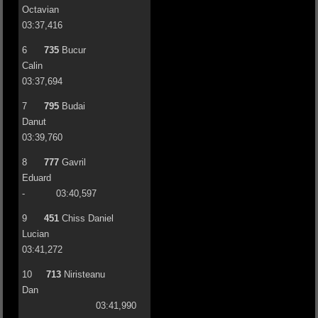
Octavian
03:37,416
6
735
Bucur
Calin
03:37,694
7
795
Budai
Danut
03:39,760
8
777
Gavril
Eduard
- 03:40,597
9
451
Chiss Daniel
Lucian
03:41,272
10
713
Niristeanu
Dan
03:41,990