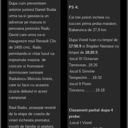
Dupa cum prevesteam
PS 4:
anterior juniorul Daniel Budai
urma sa-si gaseasca un
Cei trei juniori incheie cu
adversar pe masura in
succes prima proba maraton,
persoana juniorului Radu
Babarunca de 27,8 km
David care urma sa-si
Dupa Viorel Ivan cu timpul de
inaugureze noul Renault Clio
17:50.9
si Bogdan Nastase cu
de 1400 cmc, Radu
timpul de
18:20.5
:
permitandu-si chiar luxul sa
-locul III Octavian
imprumute masina de
Tarnovean..18:26
concurs si frumoasei
-locul 6 Simone
domnisoare senioare
Tempestini.....18:32
Radulescu Miricioiu Irninis,
-locul 9 Florin
care isi face cu aceasta
Tincescu..........19:18
ocazie debutul in acest
campionat.
Raul Badiu, proaspat revenit
Clasament partial dupa 4
de la etapa de coasta de
probe:
vineri incheiata prematur,
-Locul I Viorel
insotit de familie si prieteni,