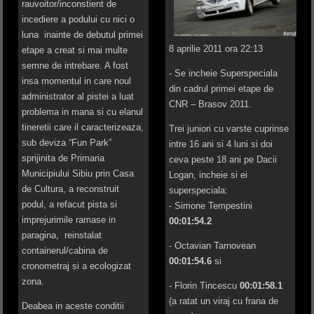
rauvoitor/inconstient de
incediere a podului cu nici o
luna inainte de debutul primei
8 aprilie 2011 ora 22:13
etape a creat si mai multe
semne de intrebare. A fost
- Se incheie Superspeciala
insa momentul in care noul
din cadrul primei etape de
administrator al pistei a luat
CNR – Brasov 2011.
problema in mana si cu elanul
tineretii care il caracterizeaza,
Trei juniori cu varste cuprinse
sub deviza “Fun Park”
intre 16 ani si 4 luni si doi
sprijinita de Primaria
ceva peste 18 ani pe Dacii
Municipiului Sibiu prin Casa
Logan, incheie si ei
de Cultura, a reconstruit
superspeciala:
podul, a refacut pista si
- Simone Tempestini
imprejurimile ramase in
00:01:54.2
paragina, reinstalat
- Octavian Tarnovean
containerul/cabina de
00:01:54.6
si
cronometraj si a ecologizat
zona.
- Florin Tincescu
00:01:58.1
(a ratat un viraj cu frana de
Deabea in aceste conditii