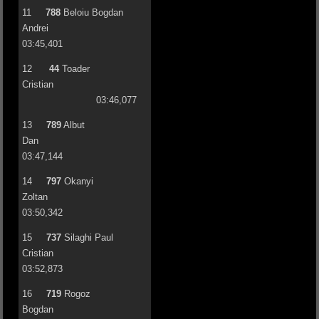
11
788
Beloiu Bogdan
Andrei
03:45,401
12
44
Toader
Cristian
03:46,077
13
789
Albut
Dan
03:47,144
14
797
Okanyi
Zoltan
03:50,342
15
737
Silaghi Paul
Cristian
03:52,873
16
719
Rogoz
Bogdan