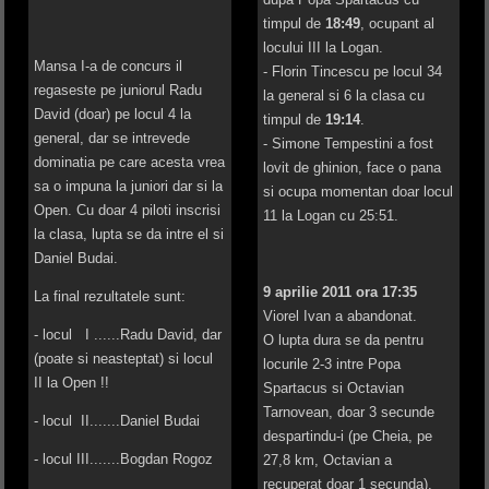
timpul de
18:49
, ocupant al
locului III la Logan.
Mansa I-a de concurs il
- Florin Tincescu pe locul 34
regaseste pe juniorul Radu
la general si 6 la clasa cu
David (doar) pe locul 4 la
timpul de
19:14
.
general, dar se intrevede
- Simone Tempestini a fost
dominatia pe care acesta vrea
lovit de ghinion, face o pana
sa o impuna la juniori dar si la
si ocupa momentan doar locul
Open. Cu doar 4 piloti inscrisi
11 la Logan cu 25:51.
la clasa, lupta se da intre el si
Daniel Budai.
9 aprilie 2011 ora 17:35
La final rezultatele sunt:
Viorel Ivan a abandonat.
- locul I ......Radu David, dar
O lupta dura se da pentru
(poate si neasteptat) si locul
locurile 2-3 intre Popa
II la Open !!
Spartacus si Octavian
Tarnovean, doar 3 secunde
- locul II.......Daniel Budai
despartindu-i (pe Cheia, pe
- locul III.......Bogdan Rogoz
27,8 km, Octavian a
recuperat doar 1 secunda).