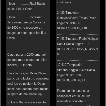
continuare:
- locul II...........Raul Badiu,
si locul III la Open
2 423 Tirnovean
- locul III...........Octavian
Octavian/Pavel Traian Dacia
Tirnovean care cu Corsa lui
Logan 9 01:09:17,0
de 1400 cmc reuseste sa
01:09:17,0 00:15,3 18
ocupe un neasteptat loc 5 la
.............................................
Open
7 443 Tincescu Florin/Hatigan
Danut Dacia Logan... .9
01:13:29,6 01:13:29,6 04:27,9
6
Clasa pana la 2000 cmc are
.............................................
cel mai mare numar de piloti
10 419 Tempestini
inscrisi, 13 in total.
Simone/Baggio Lucio Dacia
Daca la inceput Mihai Plesa
Logan 9 01:18:38,5
participa la lupta ptr. ocuparea
01:18:38,5 09:36,8 1
unui loc pe podium la Open,
incet incet acesta este impins
Faptul ca nici unul nu a
in spate de mai tinerii lupi.
abandonat cat si locurile
rezonabile ocupate in
Si Calin Bucur are o evolutie