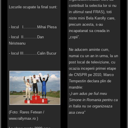
contribuit la selectia lor si nu
Locurile ocupate la final sunt:
in ultimul rand FRAS), toti
niste mini Bela Karolly care,
precum acesta, s-au
- locul I............Mihai Plesa
incapatanat sa creada in
„copii”.
- locul II............Dan
Niristeanu
Ne aducem aminte cum,
- locul III............Calin Bucur
numai cu un an in urma, la un
post local de televiziune, cu
ocazia inceperii primei etape
de CNSPR pe 2010, Marco
Tempestin declara plin de
mandrie:
-„l-am adus pe fiul meu
Simone in Romania pentru ca
in Italia nu se organizeaza
(Foto: Rares Fetean /
asa ceva”
www.rallymax.ro )