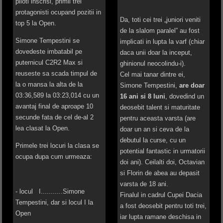
piloti inscrisi, primii trei
protagonisti ocupand pozitii in
Da, toti cei trei „juniori veniti
top 5 la Open.
de la slalom paralel” au fost
Simone Tempestini se
implicati in lupta la varf (chiar
dovedeste imbatabil pe
daca unii doar la inceput,
puternicul C2R2 Max si
ghinionul neocolindu-i).
reuseste sa scada timpul de
Cel mai tanar dintre ei,
la o mansa la alta de la
Simone Tempestini,
are doar
03:36,589 la 03:23,014 cu un
16 ani si 8 luni
, dovedind un
avantaj final de aproape 10
deosebit talent si maturitate
secunde fata de cel de-al 2
pentru aceasta varsta (are
lea clasat la Open.
doar un an si ceva de la
debutul la curse, cu un
Primele trei locuri la clasa se
potential fantastic in urmatorii
ocupa dupa cum urmeaza:
doi ani). Ceilalti doi, Octavian
si Florin de abea au depasit
varsta de 18 ani.
- locul I...........Simone
Finalul in cadrul Cupei Dacia
Tempestini, dar si locul I la
a fost deosebit pentru toti trei,
Open
iar lupta ramane deschisa in