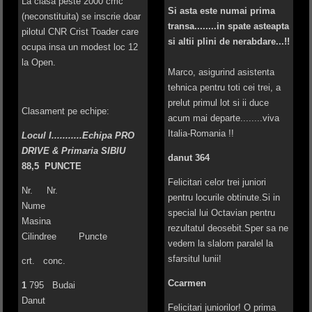
La clasa peste 2000 cmc
Si asta este numai prima
(neconstituita) se inscrie doar
transa........in spate asteapta
pilotul CNR Crist Toader care
si altii plini de nerabdare...!!
ocupa insa un modest loc 12
la Open.
Marco, asigurind asistenta
tehnica pentru toti cei trei, a
prelut primul lot si ii duce
Clasament pe echipe:
acum mai departe........viva
Italia-Romania !!
Locul I...........Echipa PRO
DRIVE & Primaria SIBIU
danut 364
88,5 PUNCTE
Felicitari celor trei juniori
Nr. Nr.
pentru locurile obtinute.Si in
Nume
special lui Octavian pentru
Masina
rezultatul deosebit.Sper sa ne
Cilindree Puncte
vedem la slalom paralel la
sfarsitul lunii!
crt. conc.
Ccarmen
1
795 Budai
Danut
Felicitari juniorilor! O prima