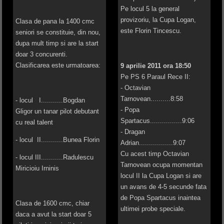
Pe locul 5 la general
provizoriu, la Cupa Logan,
Clasa de pana la 1400 cmc
este Florin Tincescu.
seniori se constituie, din nou,
dupa mult timp si are la start
doar 3 concurenti.
Clasificarea este urmatoarea:
9 aprilie 2011 ora 18:50
Pe PS 6 Paraul Rece II:
- Octavian
Tarnovean..........8:58
- locul I...........Bogdan
- Popa
Gligor un tanar pilot debutant
Spartacus................9:06
cu real talent
- Dragan
- locul II...........Bunea Florin
Adrian.................9:07
Cu acest timp Octavian
- locul III...........Radulescu
Tarnovean ocupa momentan
Miricioiu Irninis
locul II la Cupa Logan si are
un avans de 4-5 secunde fata
de Popa Spartacus inaintea
Clasa de 1600 cmc, chiar
ultimei probe speciale.
daca a avut la start doar 5